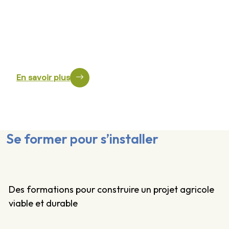
enregistrées au Répertoire spécifique. Il s’agit des
certifications : - Entreprendre en Agriculture Paysanne -
Chiffrer son projet de création, de reprise ou de
développement en Agriculture Paysanne Qu’est ce qu’une
certification ? (…)
En savoir plus
Se former pour s’installer
Des formations pour construire un projet agricole
viable et durable