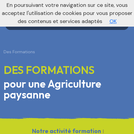
nivo_2026: 1
En poursuivant votre navigation sur ce site, vous
Agenda
Annonces
Actualités
acceptez l'utilisation de cookies pour vous proposer
des contenus et services adaptés
OK
Des Formations
DES FORMATIONS
pour une Agriculture
paysanne
Notre activité formation
|