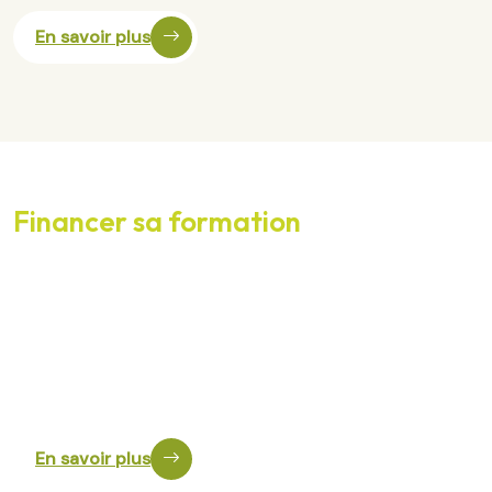
En savoir plus
Financer sa formation
Pour suivre une action de formation professionnelle au sein du
réseau des ADEAR, vous pouvez solliciter une prise en charge
par : Le fonds de formation Vivéa si vous êtes paysan.ne ou
porteur.euse de projet dans le cadre du parcours à
l’installation aidée en agriculture PAI-CEPPP, Votre
Compte (…)
En savoir plus