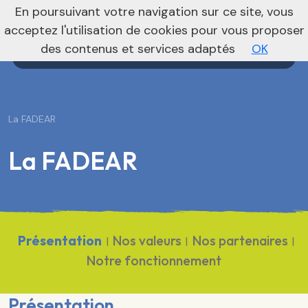
nivo_2026: 1
En poursuivant votre navigation sur ce site, vous
Agenda
Annonces
Actualités
acceptez l'utilisation de cookies pour vous proposer
des contenus et services adaptés
OK
La FADEAR
La FADEAR
Présentation
Nos valeurs
Nos partenaires
|
|
|
Notre fonctionnement
Présentation