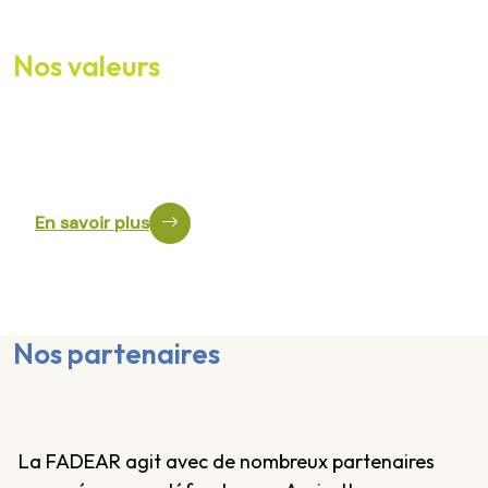
Nos valeurs
Découvrez les valeurs qui guident notre engagement :
Agriculture paysanne, autonomie, solidarité, transmission,
respect du vivant et ancrage territorial.
En savoir plus
Nos partenaires
La FADEAR agit avec de nombreux partenaires