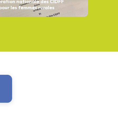
ration nationale des CIDFF
 pour les femmes rurales