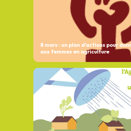
8 mars : un plan d’actions pour don
aux femmes en agriculture