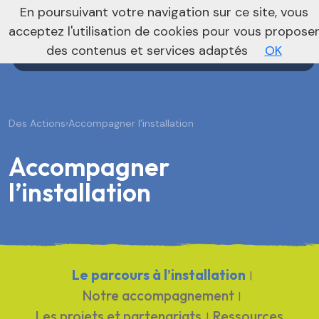
nivo_2026: 1
En poursuivant votre navigation sur ce site, vous
Agenda
Annonces
Actualités
acceptez l'utilisation de cookies pour vous propose
des contenus et services adaptés
OK
Des Actions
›
Accompagner l’installation
Accompagner
l’installation
Le parcours à l’installation
|
Notre accompagnement
|
Les projets et partenariats
Ressources
|