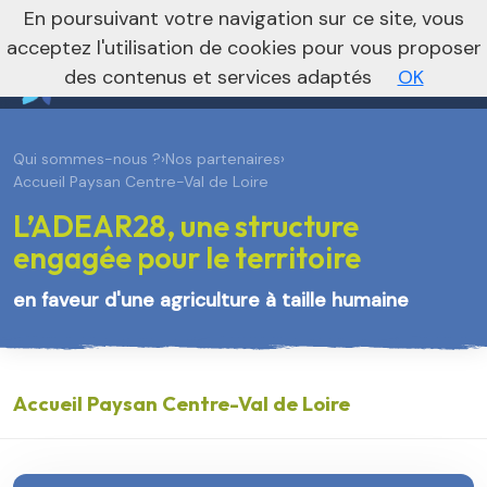
En poursuivant votre navigation sur ce site, vous
Vers le site régional
Vers le site national
acceptez l'utilisation de cookies pour vous proposer
des contenus et services adaptés
OK
Qui sommes-nous ?
›
Nos partenaires
›
Accueil Paysan Centre-Val de Loire
L’ADEAR28, une structure
engagée pour le territoire
en faveur d'une agriculture à taille humaine
Accueil Paysan Centre-Val de Loire