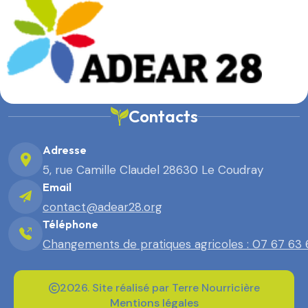
Contacts
Adresse
5, rue Camille Claudel 28630 Le Coudray
Email
contact@adear28.org
Téléphone
Changements de pratiques agricoles : 07 67 63
2026. Site réalisé par Terre Nourricière
Mentions légales