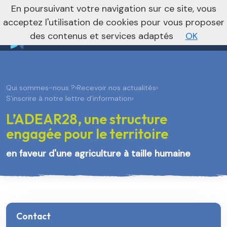
nivo_2026: 1
En poursuivant votre navigation sur ce site, vous
Vers le site régional
Vers le site national
acceptez l'utilisation de cookies pour vous proposer
des contenus et services adaptés
OK
Qui sommes-nous ?
›
Recevoir nos actualités
›
S’inscrire à notre lettre d’information
›
L’ADEAR28, une structure
engagée pour le territoire
en faveur d'une agriculture à taille humaine
Contact