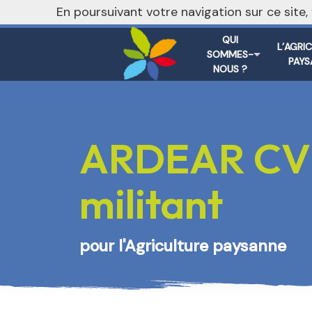
nivo_2026: 1
En poursuivant votre navigation sur ce site
QUI
L’AGRI
SOMMES-
PAYS
NOUS ?
ARDEAR CVL 
militant
pour l'Agriculture paysanne