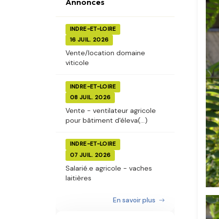
Annonces
INDRE-ET-LOIRE
16 JUIL. 2026
Vente/location domaine
viticole
INDRE-ET-LOIRE
08 JUIL. 2026
Vente - ventilateur agricole
pour bâtiment d'éleva(...)
INDRE-ET-LOIRE
07 JUIL. 2026
Salarié.e agricole - vaches
laitières
En savoir plus