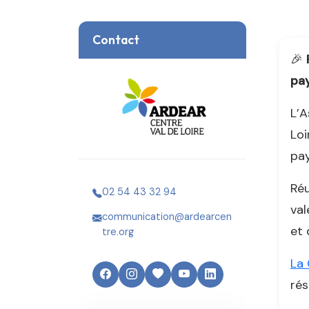
Contact
🎉
pa
L’A
Loi
pay
Réu
02 54 43 32 94
val
communication@ardearcen
et 
tre.org
La 
rés