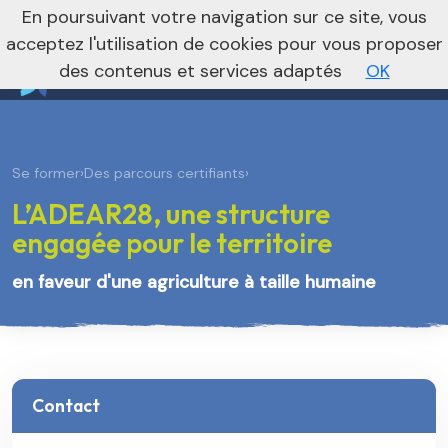
nivo_2026: 1
En poursuivant votre navigation sur ce site, vous
Vers le site régional
Vers le site national
acceptez l'utilisation de cookies pour vous proposer
des contenus et services adaptés
OK
Se former
›
Des parcours certifiants
›
L’ADEAR28, une structure
engagée pour le territoire
en faveur d'une agriculture à taille humaine
Contact