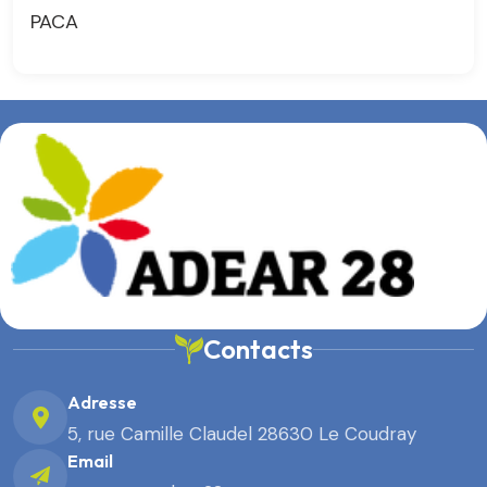
PACA
Contacts
Adresse
5, rue Camille Claudel 28630 Le Coudray
Email