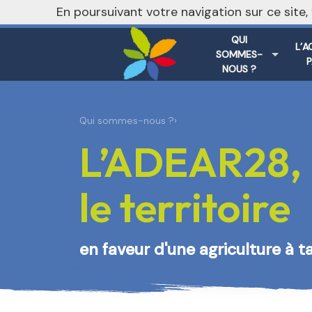
nivo_2026: 1
En poursuivant votre navigation sur ce site
QUI
L’A
SOMMES-
NOUS ?
Qui sommes-nous ?
›
L’ADEAR28, 
le territoire
en faveur d'une agriculture à t