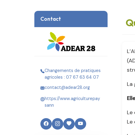
Contact
Q
L’A
(AD
str
Changements de pratiques
agricoles : 07 67 63 64 07
La
contact@adear28.org
Ell
https://www.agriculturepay
sann
Le 
Le 