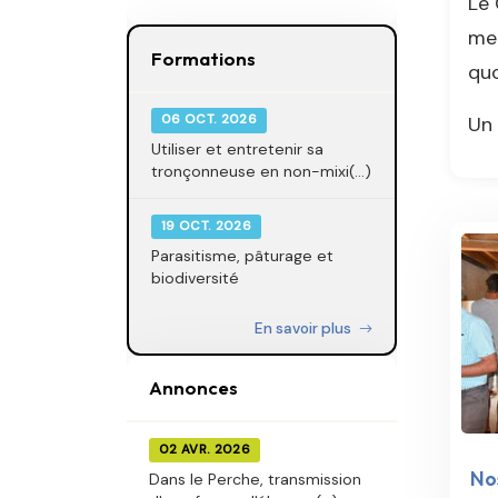
Le 
mem
Formations
quo
Un 
06 OCT. 2026
Utiliser et entretenir sa
tronçonneuse en non-mixi(...)
19 OCT. 2026
Parasitisme, pâturage et
biodiversité
En savoir plus
Annonces
02 AVR. 2026
Nos
Dans le Perche, transmission