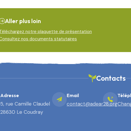
Aller plus loin
Téléchargez notre plaquette de présentation
Consultez nos documents statutaires
Contacts
Adresse
Email
Télép
5, rue Camille Claudel
contact@adear28.org
Chang
28630 Le Coudray