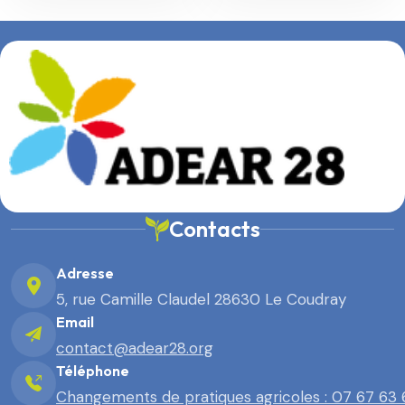
Contacts
Adresse
5, rue Camille Claudel 28630 Le Coudray
Email
contact@adear28.org
Téléphone
Changements de pratiques agricoles : 07 67 63