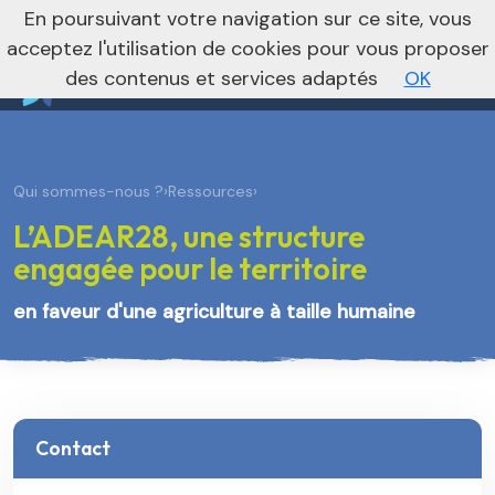
nivo_2026: 1
En poursuivant votre navigation sur ce site, vous
Vers le site régional
Vers le site national
acceptez l'utilisation de cookies pour vous proposer
des contenus et services adaptés
OK
Qui sommes-nous ?
›
Ressources
›
L’ADEAR28, une structure
engagée pour le territoire
en faveur d'une agriculture à taille humaine
Contact