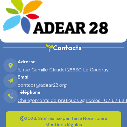
Contacts
Adresse
5, rue Camille Claudel 28630 Le Coudray
Email
contact@adear28.org
Téléphone
Changements de pratiques agricoles : 07 67 63
2026. Site réalisé par Terre Nourricière
Mentions légales