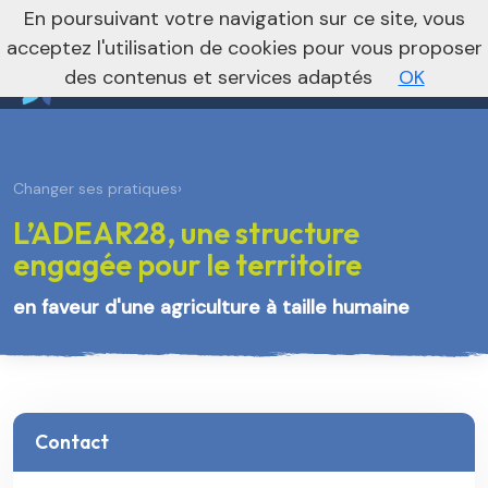
nivo_2026: 1
En poursuivant votre navigation sur ce site, vous
Vers le site régional
Vers le site national
acceptez l'utilisation de cookies pour vous proposer
des contenus et services adaptés
OK
Changer ses pratiques
›
L’ADEAR28, une structure
engagée pour le territoire
en faveur d'une agriculture à taille humaine
Contact