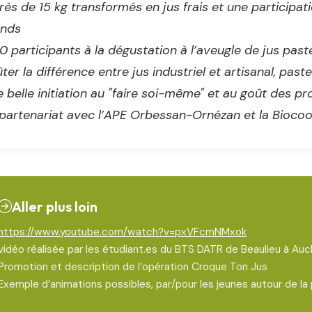
rès de 15 kg transformés en jus frais et une particip
ands
0 participants à la dégustation à l’aveugle de jus paste
ter la différence entre jus industriel et artisanal, pasteu
 belle initiation au "faire soi-même" et au goût des pr
partenariat avec l’APE Orbessan-Ornézan et la Biocoo
Aller plus loin
https://www.youtube.com/watch?v=pxVFcmNMxok
vidéo réalisée par les étudiant.es du BTS DATR de Beaulieu à Auc
Promotion et description de l’opération Croque Ton Jus
Exemple d’animations possibles, par/pour les jeunes autour de 