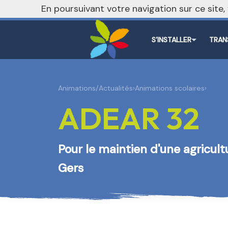
nivo_2026: 1
En poursuivant votre navigation sur ce site
S’INSTALLER
TRAN
Animations/Actualités
›
Animations scolaires
›
ADEAR 32
Pour le maintien d'une agricul
Gers