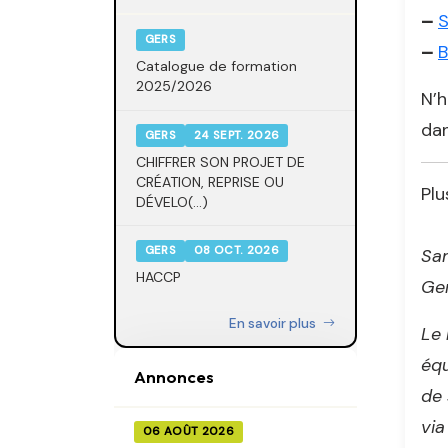
–
S
GERS
–
B
Catalogue de formation
2025/2026
N’h
dan
GERS
24 SEPT. 2026
CHIFFRER SON PROJET DE
CRÉATION, REPRISE OU
Plu
DÉVELO(...)
GERS
08 OCT. 2026
Sam
HACCP
Ger
En savoir plus
Le 
équ
Annonces
de 
via
06 AOÛT 2026