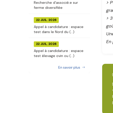
> P
Recherche d'associé.e sur
ferme diversifiée
gr
> 3
22 JUIL. 2026
goû
Appel à candidature : espace
test dans le Nord du (...)
Une
En 
22 JUIL. 2026
Appel à candidature : espace
test élevage ovin ou (...)
En savoir plus