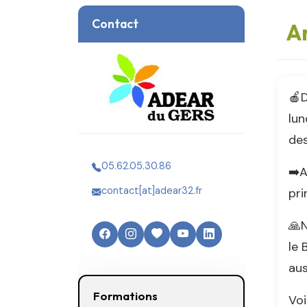
Contact
An
🍎D
lun
des
05.62.05.30.86
➡️A
contact[at]adear32.fr
pri
🙏N
le 
aus
Formations
Voi