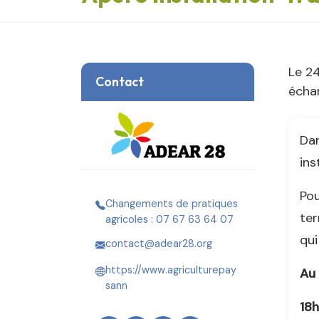
Le 2
Contact
échan
Dan
ins
Pou
Changements de pratiques
ter
agricoles : 07 67 63 64 07
qui
contact@adear28.org
https://www.agriculturepay
Au
sann
18h