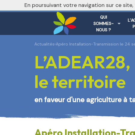
En poursuivant votre navigation sur ce site
QUI
L’A
SOMMES-
NOUS ?
Actualités
›
Apéro Installation-Transmission le 24
L’ADEAR28, 
le territoire
en faveur d'une agriculture à t
Apéro Installation-Tr