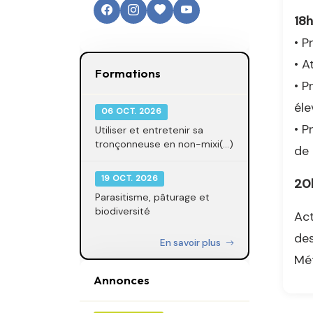
18h
• P
• A
Formations
• P
éle
06 OCT. 2026
• P
Utiliser et entretenir sa
tronçonneuse en non-mixi(...)
de 
19 OCT. 2026
20h
Parasitisme, pâturage et
biodiversité
Act
des
En savoir plus
Mét
Annonces