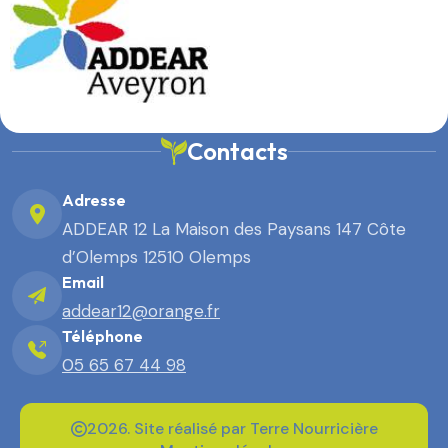
Contacts
Adresse
ADDEAR 12 La Maison des Paysans 147 Côte
d’Olemps 12510 Olemps
Email
addear12@orange.fr
Téléphone
05 65 67 44 98
2026. Site réalisé par Terre Nourricière