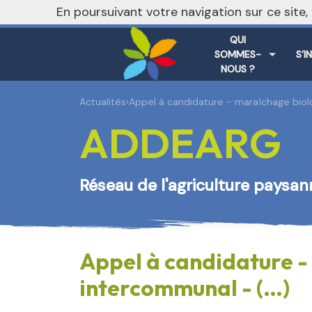
En poursuivant votre navigation sur ce site
QUI
SOMMES-
S’I
NOUS ?
Actualités
›
Appel à candidature - maraîchage biolo
ADDEARG
Réseau de l'agriculture paysa
Appel à candidature -
intercommunal - (…)