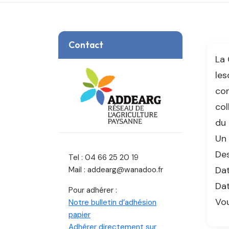
Contact
La
les
con
col
du 
Un 
Des
Tel : 04 66 25 20 19
Dat
Mail : addearg@wanadoo.fr
Dat
Pour adhérer :
Vou
Notre bulletin d’adhésion
papier
Adhérer directement sur