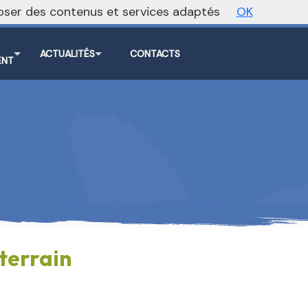
oposer des contenus et services adaptés
OK
Vers le site national
ACTUALITÉS
CONTACTS
ENT
terrain