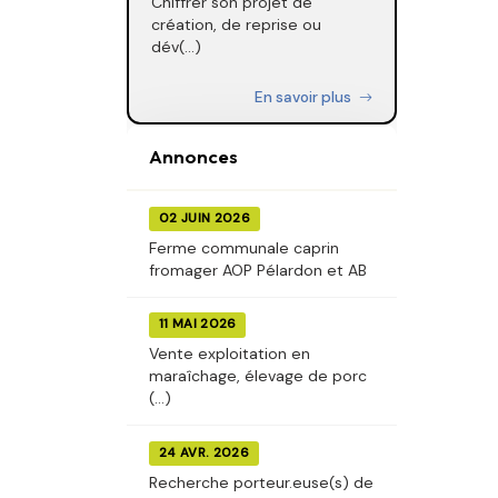
Chiffrer son projet de
création, de reprise ou
dév(...)
En savoir plus
Annonces
02 JUIN 2026
Ferme communale caprin
fromager AOP Pélardon et AB
11 MAI 2026
Vente exploitation en
maraîchage, élevage de porc
(...)
24 AVR. 2026
Recherche porteur.euse(s) de