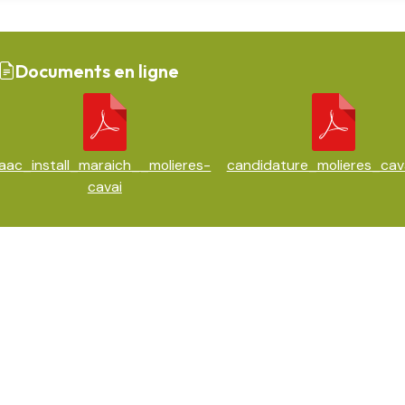
Documents en ligne
aac_install_maraich__molieres-
candidature_molieres_cava
cavai