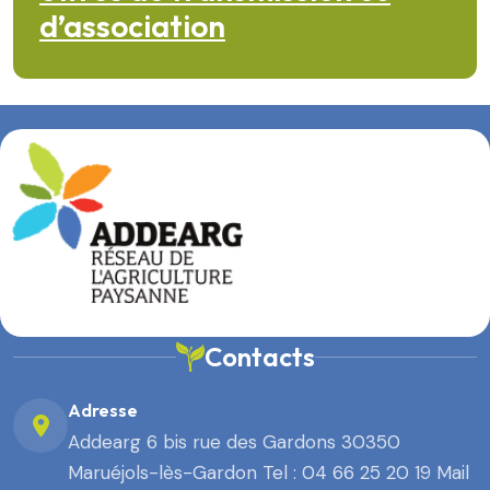
d’association
Contacts
Adresse
Addearg 6 bis rue des Gardons 30350
Maruéjols-lès-Gardon Tel : 04 66 25 20 19 Mail