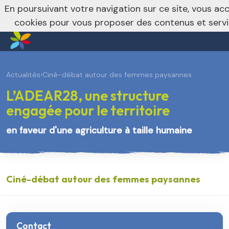
En poursuivant votre navigation sur ce site, vous acce
Vers le site régional
cookies pour vous proposer des contenus et serv
Actualités
›
Ciné-débat autour des femmes paysannes
L’ADEAR28, une structure
engagée pour le territoire
en faveur d'une agriculture à taille humaine
Ciné-débat autour des femmes paysannes
Contact