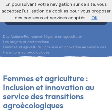
En poursuivant votre navigation sur ce site, vous
Agenda
Annonces
Actualités
acceptez l'utilisation de cookies pour vous proposer
des contenus et services adaptés
OK
Des Actions
›
Promouvoir l’égalité en agriculture
›
Les projets et partenariats
›
Femmes et agriculture : Inclusion et innovation au service des
transitions agroécologiques
Femmes et agriculture :
Inclusion et innovation au
service des transitions
agroécologiques