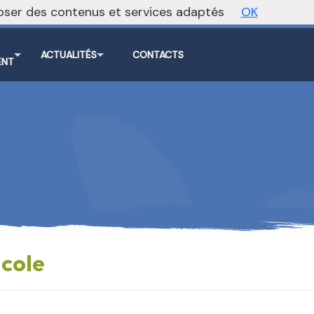
oposer des contenus et services adaptés
OK
Vers le site national
ACTUALITÉS
CONTACTS
ENT
icole