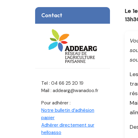
Le 1e
Contact
13h30
Vou
sou
sou
Les
tra
Tel : 04 66 25 20 19
Mail : addearg@wanadoo.fr
rés
Mai
Pour adhérer :
Notre bulletin d’adhésion
ali
papier
Adhérer directement sur
Des
helloasso