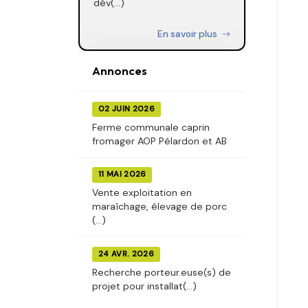
dév(...)
En savoir plus
Annonces
02 JUIN 2026
Ferme communale caprin
fromager AOP Pélardon et AB
11 MAI 2026
Vente exploitation en
maraîchage, élevage de porc
(...)
24 AVR. 2026
Recherche porteur.euse(s) de
projet pour installat(...)