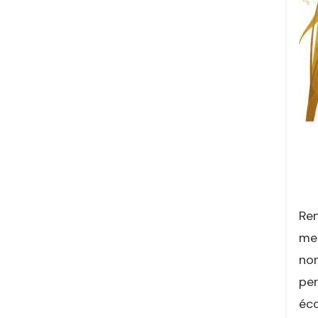
Ren
met
nom
per
éco