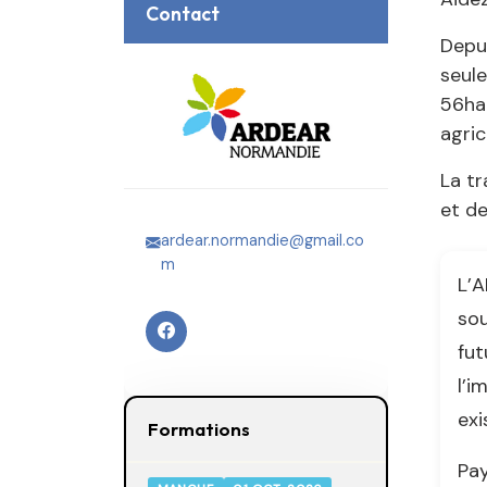
Contact
Depu
seule
56ha
agric
La tr
et de
ardear.normandie@gmail.co
m
L’A
sou
fut
l’i
exi
Formations
Pay