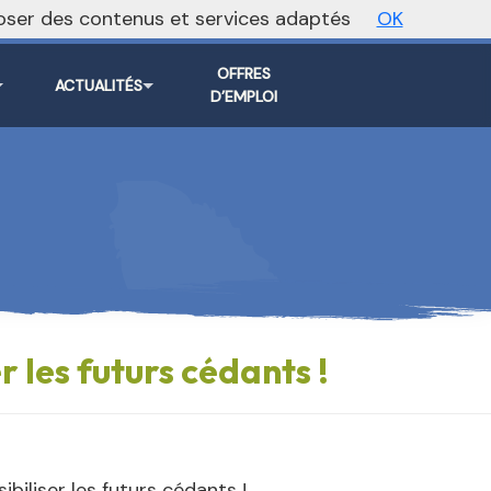
oposer des contenus et services adaptés
OK
Vers le site national
OFFRES
ACTUALITÉS
D’EMPLOI
r les futurs cédants !
biliser les futurs cédants !