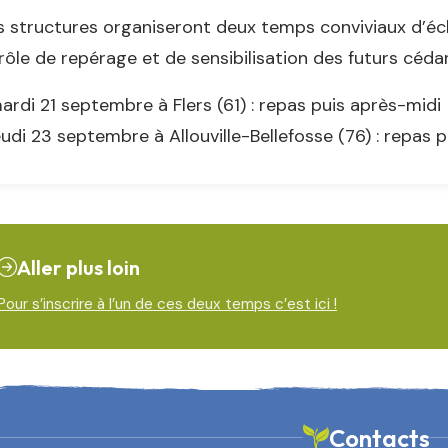
 structures organiseront deux temps conviviaux d’éc
rôle de repérage et de sensibilisation des futurs cédan
ardi 21 septembre à Flers (61) : repas puis après-midi
eudi 23 septembre à Allouville-Bellefosse (76) : repas 
Aller plus loin
Pour s’inscrire à l’un de ces deux temps c’est ici !
Contacts