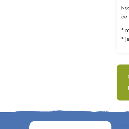
Nos
ce 
* m
* j