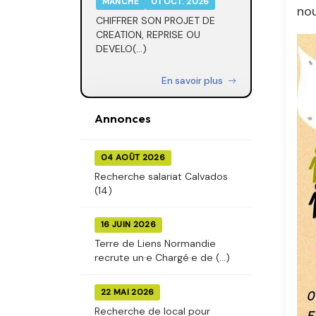
MANCHE
01 OCT. 2026
nou
CHIFFRER SON PROJET DE
CREATION, REPRISE OU
DEVELO(...)
En savoir plus
Annonces
04 AOÛT 2026
Recherche salariat Calvados
(14)
16 JUIN 2026
Terre de Liens Normandie
recrute un·e Chargé·e de (...)
22 MAI 2026
Recherche de local pour