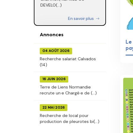
DEVELO(...)
En savoir plus
Annonces
Le 
pa
04 AOÛT 2026
Recherche salariat Calvados
(14)
16 JUIN 2026
Terre de Liens Normandie
recrute un·e Chargé·e de (...)
22 MAI 2026
Recherche de local pour
production de pleurotes bi(...)