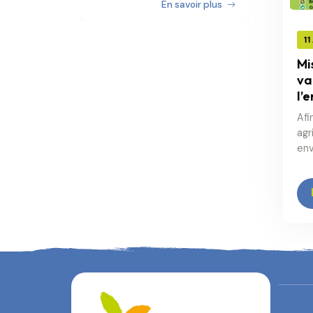
En savoir plus
11
Mi
va
l’
Afi
agr
env