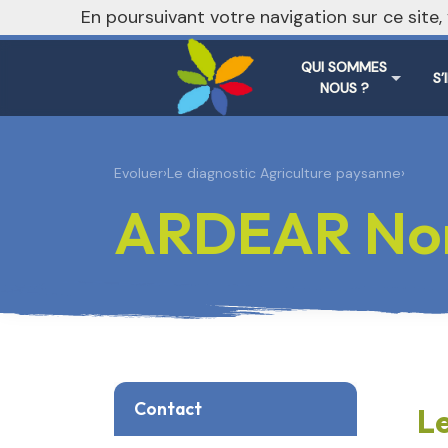
nivo_2026: 1
En poursuivant votre navigation sur ce site
QUI SOMMES
S’
NOUS ?
Evoluer
›
Le diagnostic Agriculture paysanne
›
ARDEAR No
Contact
Le