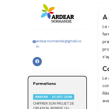
A 
Le 
fer
pra
ardear.normandie@gmail.co
m
pro
s’a
Co
Le 
Formations
con
Réa
MANCHE
01 OCT. 2026
ave
CHIFFRER SON PROJET DE
CREATION, REPRISE OU