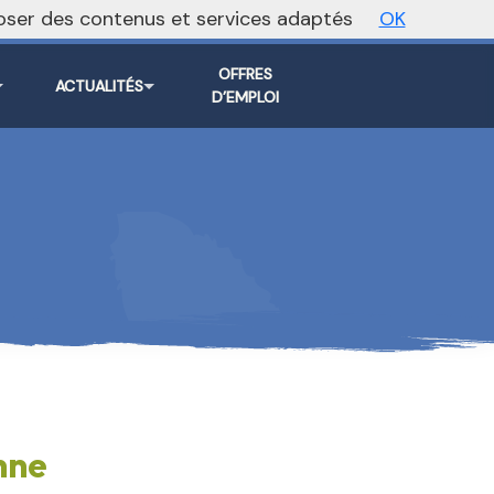
oposer des contenus et services adaptés
OK
Vers le site national
OFFRES
ACTUALITÉS
D’EMPLOI
nne