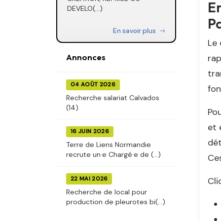
En
DEVELO(...)
P
En savoir plus
Le 
Annonces
rap
tra
04 AOÛT 2026
fon
Recherche salariat Calvados
(14)
Pou
et 
16 JUIN 2026
dét
Terre de Liens Normandie
recrute un·e Chargé·e de (...)
Ces
Cli
22 MAI 2026
Recherche de local pour
production de pleurotes bi(...)