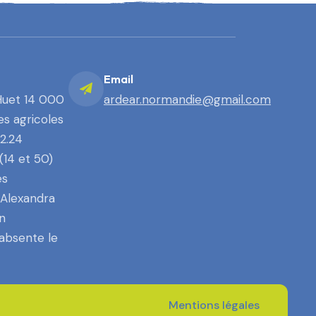
Email
Huet 14 000
ardear.normandie@gmail.com
es agricoles
92.24
14 et 50)
es
 Alexandra
n
absente le
Mentions légales