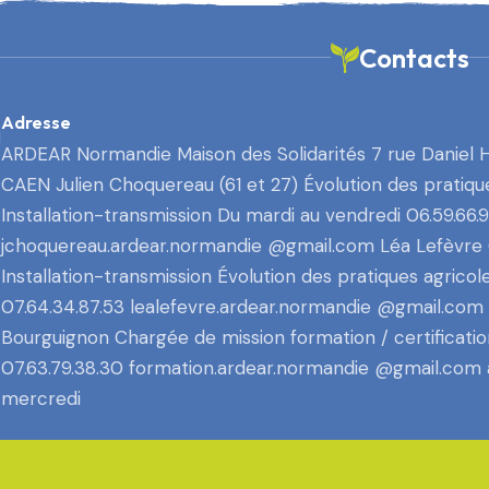
Contacts
Adresse
ARDEAR Normandie Maison des Solidarités 7 rue Daniel 
CAEN Julien Choquereau (61 et 27) Évolution des pratiqu
Installation-transmission Du mardi au vendredi 06.59.66.
jchoquereau.ardear.normandie @gmail.com Léa Lefèvre (
Installation-transmission Évolution des pratiques agricol
07.64.34.87.53 lealefevre.ardear.normandie @gmail.com
Bourguignon Chargée de mission formation / certificatio
07.63.79.38.30 formation.ardear.normandie @gmail.com 
mercredi