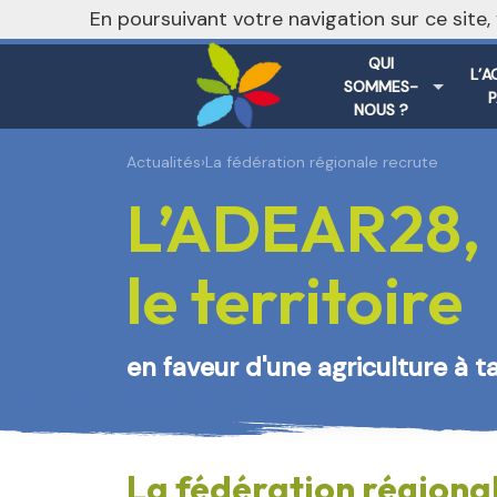
En poursuivant votre navigation sur ce site
QUI
L’A
SOMMES-
NOUS ?
Actualités
›
La fédération régionale recrute
L’ADEAR28, 
le territoire
en faveur d'une agriculture à t
La fédération régiona