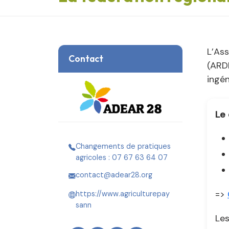
L’Ass
Contact
(ARD
ingén
Le 
Changements de pratiques
agricoles : 07 67 63 64 07
contact@adear28.org
=>
https://www.agriculturepay
sann
Les