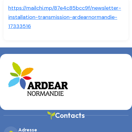
https://mailchi.mp/87e4c85bcc9f/newsletter-
installation-transmission-ardearnormandie-
17333516
Contacts
Adresse