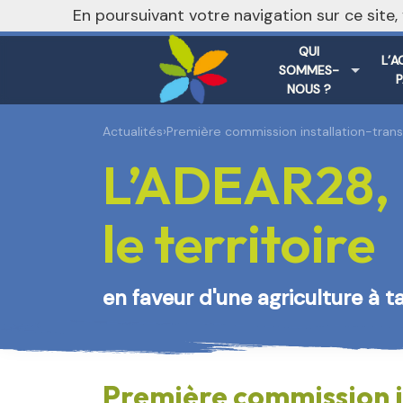
En poursuivant votre navigation sur ce site
QUI
L’A
SOMMES-
NOUS ?
Actualités
›
Première commission installation-tran
L’ADEAR28, 
le territoire
en faveur d'une agriculture à t
Première commission i