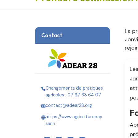
La pr
Contact
Jonvi
rejoi
Les
Jon
att
Changements de pratiques
agricoles : 07 67 63 64 07
pou
contact@adear28.org
F
https://www.agriculturepay
sann
Apr
pré