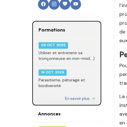
l’i
pro
pro
Formations
de 
eux
06 OCT. 2026
P
Utiliser et entretenir sa
tronçonneuse en non-mixi(...)
Pou
19 OCT. 2026
per
Parasitisme, pâturage et
tra
biodiversité
La 
En savoir plus
ins
ave
Annonces
en 