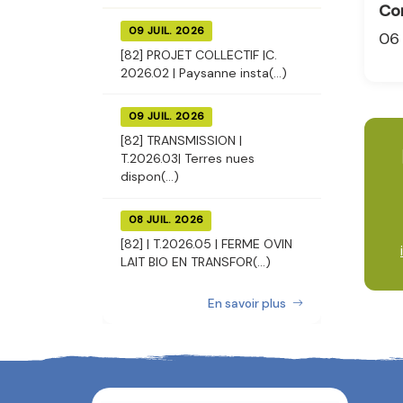
Co
09 JUIL. 2026
06 
[82] PROJET COLLECTIF |C.
2026.02 | Paysanne insta(...)
09 JUIL. 2026
[82] TRANSMISSION |
T.2026.03| Terres nues
dispon(...)
08 JUIL. 2026
[82] | T.2026.05 | FERME OVIN
LAIT BIO EN TRANSFOR(...)
En savoir plus