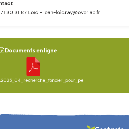
ntact
71 30 31 87 Loïc - jean-loic.ray@overlab.fr
Documents en ligne
i.2025_04_recherche_foncier_pour_pe