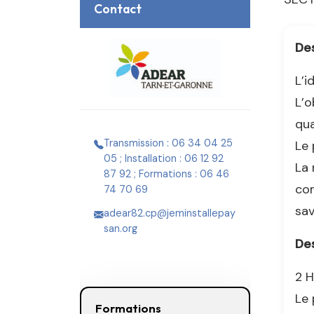
Contact
Des
L’i
L’o
qua
Transmission : 06 34 04 25
Le 
05 ; Installation : 06 12 92
La 
87 92 ; Formations : 06 46
com
74 70 69
sav
adear82.cp@jeminstallepay
san.org
Des
2 H
Le 
Formations