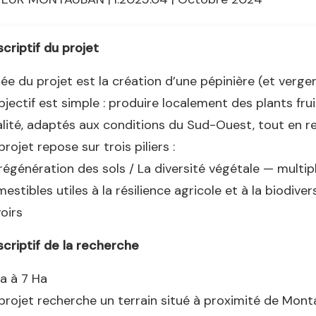
criptif du projet
dée du projet est la création d’une pépinière (et ver
bjectif est simple : produire localement des plants frui
lité, adaptés aux conditions du Sud-Ouest, tout en res
projet repose sur trois piliers :
régénération des sols / La diversité végétale — multip
estibles utiles à la résilience agricole et à la biodive
oirs
criptif de la recherche
a à 7 Ha
projet recherche un terrain situé à proximité de Mo