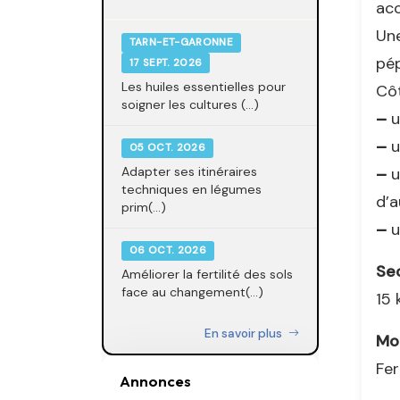
acc
Une
TARN-ET-GARONNE
pép
17 SEPT. 2026
Les huiles essentielles pour
Côt
soigner les cultures (...)
–
u
–
u
05 OCT. 2026
–
u
Adapter ses itinéraires
techniques en légumes
d’a
prim(...)
–
u
06 OCT. 2026
Se
Améliorer la fertilité des sols
face au changement(...)
15
En savoir plus
Mo
Fer
Annonces