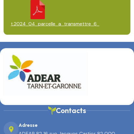
t.2024_04_parcelle_a_transmettre_6_
Contacts
Adresse
ADEAR 82 16 rue Jacques Cartier 82 000