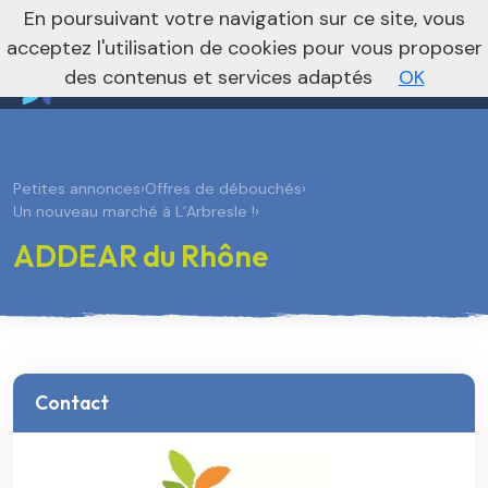
nivo_2026: 1
En poursuivant votre navigation sur ce site, vous
Vers le site national
acceptez l'utilisation de cookies pour vous proposer
des contenus et services adaptés
OK
Petites annonces
›
Offres de débouchés
›
Un nouveau marché à L’Arbresle !
›
ADDEAR du Rhône
Contact