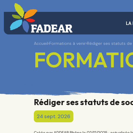
LA
Accueil
›
Formations à venir
›
Rédiger ses statuts d
FORMATIO
Rédiger ses statuts de s
24 sept. 2026
Créée par ADDEAR Rhône le 02/12/2025 · actualisée 