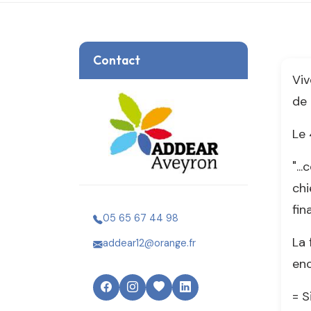
Contact
Viv
de 
Le 
"..
chi
fin
05 65 67 44 98
La 
addear12@orange.fr
enc
= S