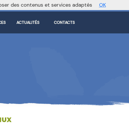
oposer des contenus et services adaptés
OK
Vers le site national
CES
ACTUALITÉS
CONTACTS
aux