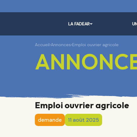
LA FADEAR
UN
Accueil
›
Annonces
›
Emploi ouvrier agricole
ANNONC
Emploi ouvrier agricole
demande
11 août 2025