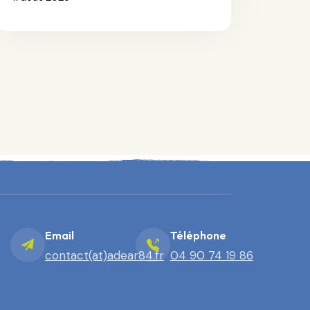
Email
Téléphone
contact(at)adear84.fr
04 90 74 19 86