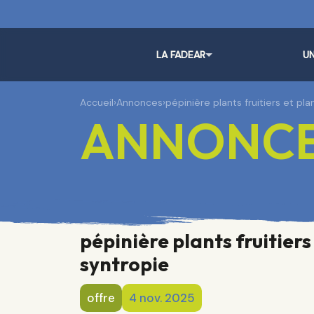
LA FADEAR
UN
Accueil
›
Annonces
›
pépinière plants fruitiers et p
ANNONC
pépinière plants fruitier
syntropie
offre
4 nov. 2025