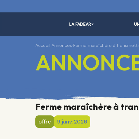
LA FADEAR
UN
Accueil
›
Annonces
›
Ferme maraîchère à transmett
ANNONC
Ferme maraîchère à tran
offre
9 janv. 2026