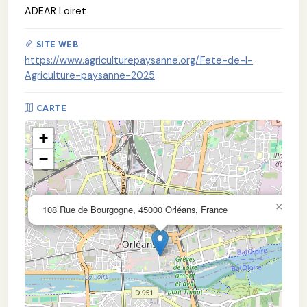
ADEAR Loiret
SITE WEB
https://www.agriculturepaysanne.org/Fete-de-l-
Agriculture-paysanne-2025
CARTE
+
−
×
108 Rue de Bourgogne, 45000 Orléans, France