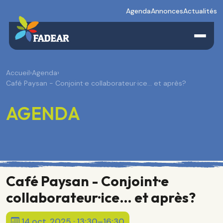
Agenda
Annonces
Actualités
Accueil
›
Agenda
›
Café Paysan - Conjoint·e collaborateur·ice… et après?
AGENDA
Café Paysan - Conjoint·e
collaborateur·ice… et après?
14 oct. 2025 · 13:30–16:30