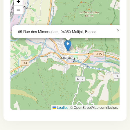
+
−
×
65 Rue des Micocouliers, 04350 Malijai, France
Leaflet
|
© OpenStreetMap contributors