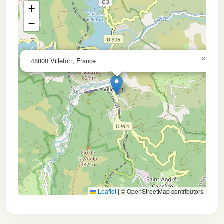
+
−
×
48800 Villefort, France
Leaflet
|
© OpenStreetMap contributors