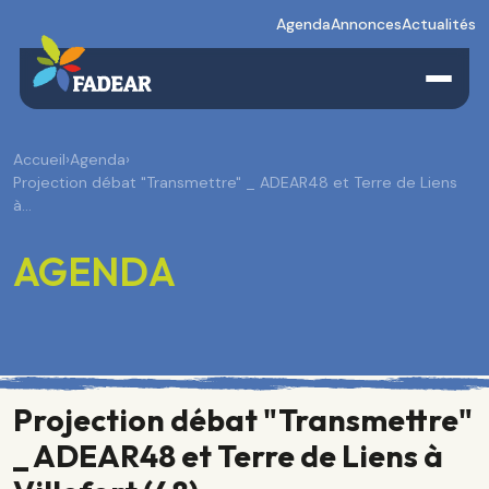
Agenda
Annonces
Actualités
Accueil
›
Agenda
›
Projection débat "Transmettre" _ ADEAR48 et Terre de Liens
à…
AGENDA
Projection débat "Transmettre"
_ ADEAR48 et Terre de Liens à