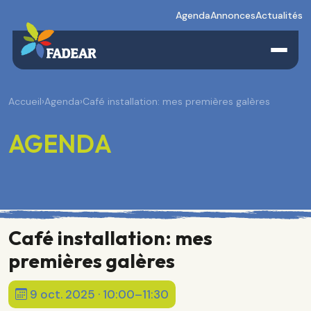
Agenda
Annonces
Actualités
Accueil
›
Agenda
›
Café installation: mes premières galères
AGENDA
Café installation: mes
premières galères
9 oct. 2025 · 10:00–11:30