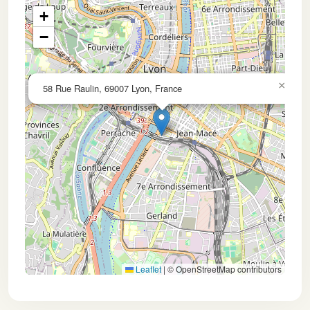
+
−
×
58 Rue Raulin, 69007 Lyon, France
Leaflet
|
© OpenStreetMap contributors