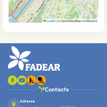
Leaflet
|
© OpenStreetMap contributors
Contacts
Adresse