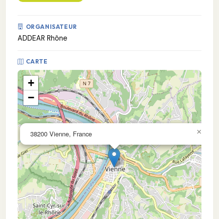
ORGANISATEUR
ADDEAR Rhône
CARTE
+
−
×
38200 Vienne, France