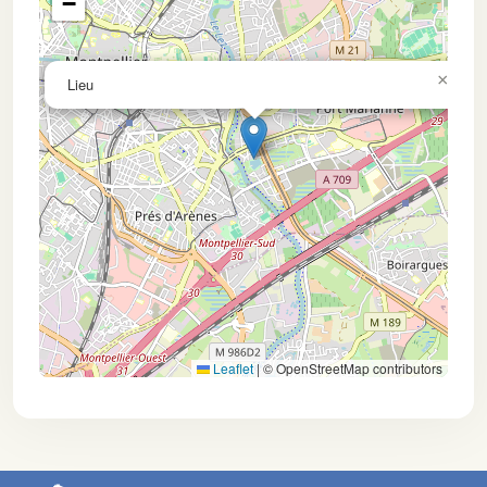
−
×
Lieu
Leaflet
|
© OpenStreetMap contributors