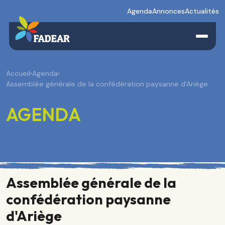
Agenda
Annonces
Actualités
Accueil
›
Agenda
›
Assemblée générale de la confédération paysanne d'Ariège
AGENDA
Assemblée générale de la
confédération paysanne
d'Ariège