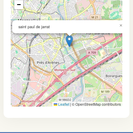
−
×
saint paul de jarrat
Leaflet
|
© OpenStreetMap contributors