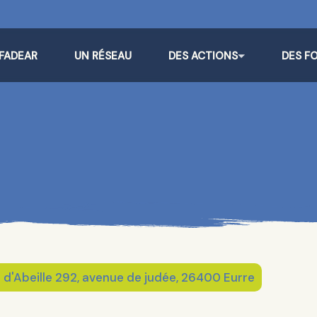
 FADEAR
UN RÉSEAU
DES ACTIONS
DES F
d'Abeille 292, avenue de judée, 26400 Eurre