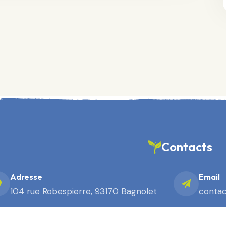
Contacts
Adresse
Email
104 rue Robespierre, 93170 Bagnolet
contac