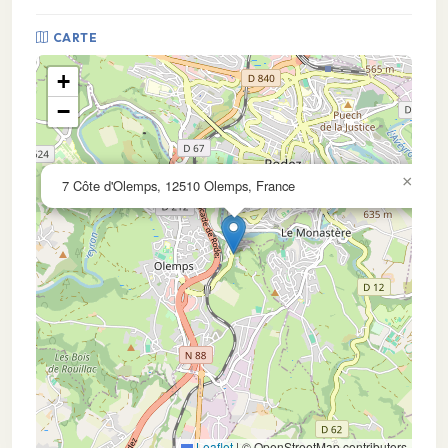
CARTE
+
−
×
7 Côte d'Olemps, 12510 Olemps, France
Leaflet
|
© OpenStreetMap contributors