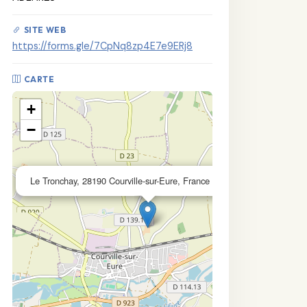
SITE WEB
https://forms.gle/7CpNq8zp4E7e9ERj8
CARTE
+
−
×
Le Tronchay, 28190 Courville-sur-Eure, France