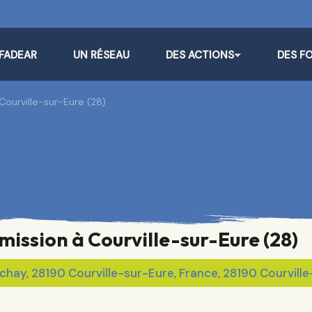
 FADEAR
UN RÉSEAU
DES ACTIONS
DES F
Courville-sur-Eure (28)
mission à Courville-sur-Eure (28)
chay, 28190 Courville-sur-Eure, France, 28190 Courvill