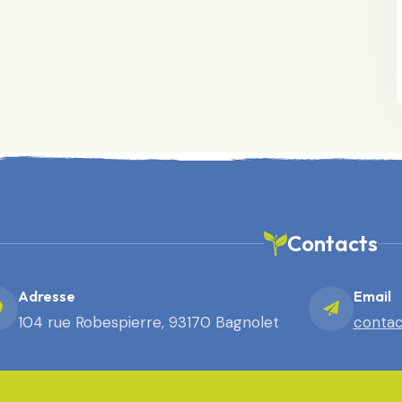
Contacts
Adresse
Email
104 rue Robespierre, 93170 Bagnolet
contac