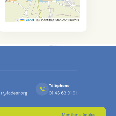
Leaflet
|
© OpenStreetMap contributors
Téléphone
t@fadear.org
01 43 63 91 91
Mentions légales