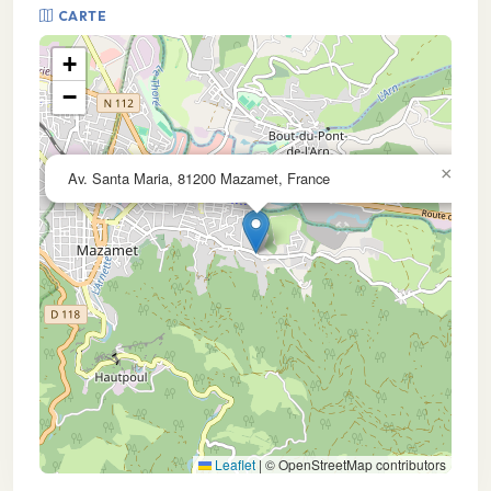
CARTE
+
−
×
Av. Santa Maria, 81200 Mazamet, France
Leaflet
|
© OpenStreetMap contributors