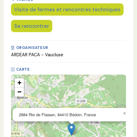
Visite de fermes et rencontres techniques
Se rencontrer
ORGANISATEUR
ARDEAR PACA - Vaucluse
CARTE
+
−
×
2884 Rte de Flassan, 84410 Bédoin, France