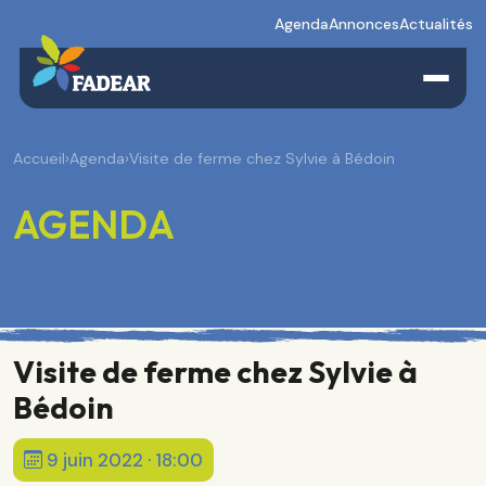
Agenda
Annonces
Actualités
Accueil
›
Agenda
›
Visite de ferme chez Sylvie à Bédoin
AGENDA
Visite de ferme chez Sylvie à
Bédoin
9 juin 2022 · 18:00