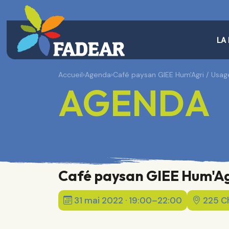
LA
Accueil
›
Agenda
›
Café paysan GIEE Hum'Agri / Usa
AGENDA
Café paysan GIEE Hum'Ag
31 mai 2022 · 19:00–22:00
225 C