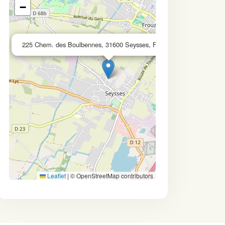
−
×
225 Chem. des Boulbennes, 31600 Seysses, France
Leaflet
|
© OpenStreetMap contributors