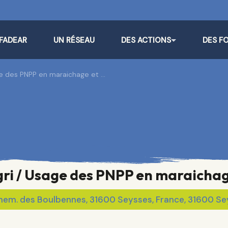
 FADEAR
UN RÉSEAU
DES ACTIONS
DES F
ge des PNPP en maraichage et …
ri / Usage des PNPP en maraicha
hem. des Boulbennes, 31600 Seysses, France, 31600 S