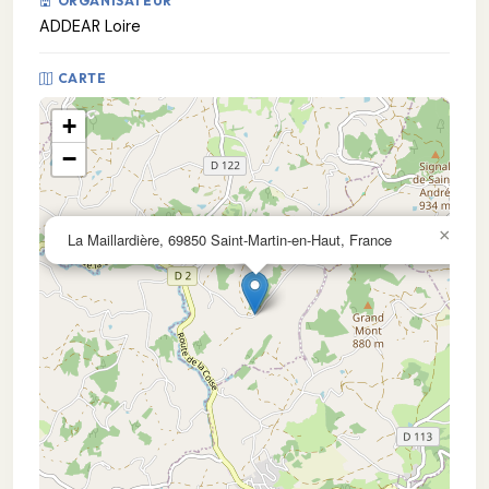
ORGANISATEUR
ADDEAR Loire
CARTE
+
−
×
La Maillardière, 69850 Saint-Martin-en-Haut, France