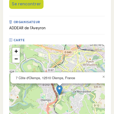
Se rencontrer
ORGANISATEUR
ADDEAR de l'Aveyron
CARTE
+
−
×
7 Côte d'Olemps, 12510 Olemps, France