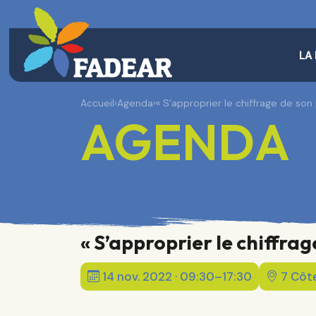
LA
Accueil
›
Agenda
›
« S’approprier le chiffrage de son 
AGENDA
« S’approprier le chiffrage
14 nov. 2022 · 09:30–17:30
7 Côt