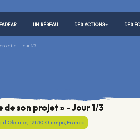
 FADEAR
UN RÉSEAU
DES ACTIONS
DES F
projet » - Jour 1/3
 de son projet » - Jour 1/3
e d'Olemps, 12510 Olemps, France