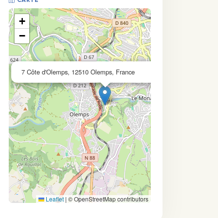
+
−
×
7 Côte d'Olemps, 12510 Olemps, France
Leaflet
|
© OpenStreetMap contributors